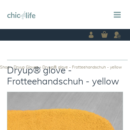
Shop
»
Dryup Gloves
»
Dryup® glove - Frotteehandschuh - yellow
Dryup® glove -
Frotteehandschuh - yellow