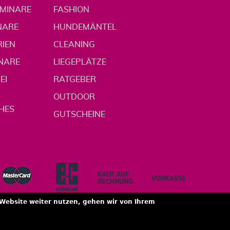
EMINARE
FASHION
NARE
HUNDEMÄNTEL
RIEN
CLEANING
INARE
LIEGEPLÄTZE
EI
RATGEBER
OUTDOOR
HES
GUTSCHEINE
 Website weiter nutzen, gehen wir von Ihrem